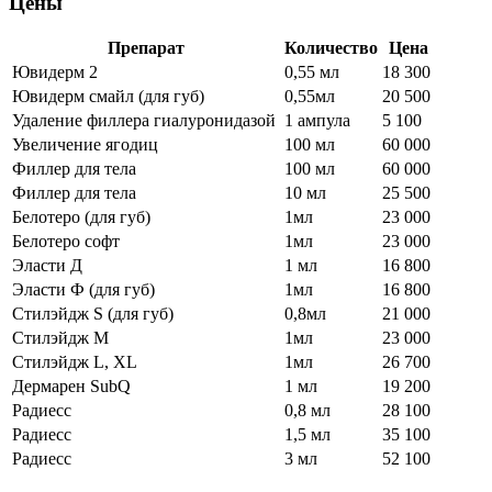
Цены
Препарат
Количество
Цена
Ювидерм 2
0,55 мл
18 300
Ювидерм смайл (для губ)
0,55мл
20 500
Удаление филлера гиалуронидазой
1 ампула
5 100
Увеличение ягодиц
100 мл
60 000
Филлер для тела
100 мл
60 000
Филлер для тела
10 мл
25 500
Белотеро (для губ)
1мл
23 000
Белотеро софт
1мл
23 000
Эласти Д
1 мл
16 800
Эласти Ф (для губ)
1мл
16 800
Стилэйдж S (для губ)
0,8мл
21 000
Стилэйдж М
1мл
23 000
Стилэйдж L, XL
1мл
26 700
Дермарен SubQ
1 мл
19 200
Радиесс
0,8 мл
28 100
Радиесс
1,5 мл
35 100
Радиесс
3 мл
52 100