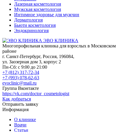
Лазерная косметология
Мужская косметология
Интимное здоровье для мужчин
Дерматология
Бьюти косметология
Эндокринология
ЭВО КЛИНИКА
Многопрофильная клиника для взрослых в Московском
районе
г. Санкт-Петербург
,
Россия
,
196084
,
ул. Заозерная дом 3, корпус 2
Пн-Сб: с 9:00 до 21:00
+7 (812) 317-72-34
+7 (993) 078-62-63
evoclinic@mail.ru
Группа Вконтакте
https://vk.com/doctor_cosmetologist
Как добраться
Отправить заявку
Информация
О клинике
Врачи
Статьи