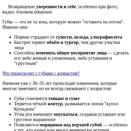
Возвращение
уверенности в себе
, особенно при фото,
видео, близком общении
Губы — это не та зона, которую можно "оставить на потом".
Именно они:
Первые страдают от
сухости, холода, ультрафиолета
Быстрее теряют
объём и тургор
, чем другие участки
лица
Способны
изменить общее восприятие лица
— сделать
его либо живым и ухоженным, либо уставшим и
"грустным"
Что происходит с губами с возрастом?
Начиная уже с 30–35 лет происходят изменения, которые
многие замечают, но не всегда связывают с возрастом:
Губы становятся
тоньше и суше
Теряется чёткий
контур
, размывается линия "купол
Купидона"
Углы рта начинают
опускаться
, создавая уставшее или
грустное выражение
Появляются
морщинки над верхней губой
— особенно
у тех, кто курит или много мимически активен