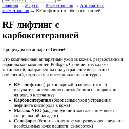
Главная
→
Услуги
→
Косметология
→
Аппаратная
косметология
→
RF лифтинг с карбокситерапией
RF лифтинг с
карбокситерапией
Процедуры на аппарате
Geneo+
Это комплексный аппаратный уход за кожей, разработанный
израильской компанией Pollogen. Сочетает несколько
технологий, направленных на устранение возрастных
изменений, подтяжку и восстановление контуров
RF – лифтинг
(трехполярный радиочастотный
излучатель интенсивного воздействия на подкожно
жировую клетчатку)
Карбокситерапия
(безопасный уход устранения
дефицита кислорода в коже)
Массаж NEO
(моделирующий массаж с помощью
специальной насадки)
Сонофорез
(безинъекционное ультразвуковое введение
необходимых коже веществ, сывороток)