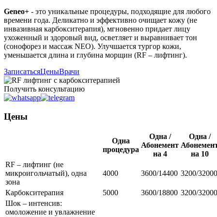
Geneo+
- это уникальные процедуры, подходящие для любого
времени года. Деликатно и эффективно очищает кожу (не
инвазивная карбокситерапия), мгновенно придает лицу
ухоженный и здоровый вид, осветляет и выравнивает тон
(сонофорез и массаж NEO). Улучшается тургор кожи,
уменьшается длина и глубина морщин (RF – лифтинг).
Записаться
Цены
Врачи
Получить консультацию
Цены
Одна /
Одна /
Одна
Абонемент
Абонемен
процедура
на 4
на 10
RF – лифтинг (не
микроигольчатый), одна
4000
3600/14400
3200/3200
зона
Карбокситерапия
5000
3600/18800
3200/3200
Шок – интенсив:
омоложение и увлажнение