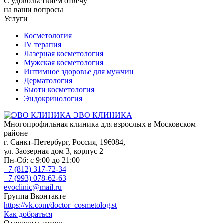
С удовольствием отвечу
на ваши вопросы
Услуги
Косметология
IV терапия
Лазерная косметология
Мужская косметология
Интимное здоровье для мужчин
Дерматология
Бьюти косметология
Эндокринология
ЭВО КЛИНИКА
Многопрофильная клиника для взрослых в Московском
районе
г. Санкт-Петербург
,
Россия
,
196084
,
ул. Заозерная дом 3, корпус 2
Пн-Сб: с 9:00 до 21:00
+7 (812) 317-72-34
+7 (993) 078-62-63
evoclinic@mail.ru
Группа Вконтакте
https://vk.com/doctor_cosmetologist
Как добраться
Отправить заявку