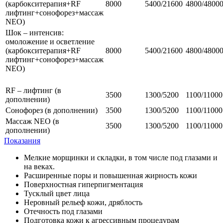
(карбокситерапия+RF
8000
5400/21600
4800/4800
лифтинг+сонофорез+массаж
NEO)
Шок – интенсив:
омоложение и осветление
(карбокситерапия+RF
8000
5400/21600
4800/4800
лифтинг+сонофорез+массаж
NEO)
RF – лифтинг (в
3500
1300/5200
1100/11000
дополнении)
Сонофорез (в дополнении)
3500
1300/5200
1100/11000
Массаж NEO (в
3500
1300/5200
1100/11000
дополнении)
Показания
Мелкие морщинки и складки, в том числе под глазами и
на веках.
Расширенные поры и повышенная жирность кожи
Поверхностная гиперпигментация
Тусклый цвет лица
Неровный рельеф кожи, дряблость
Отечность под глазами
Подготовка кожи к агрессивным процедурам