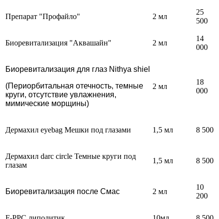
25
Препарат "Профайло"
2 мл
500
14
Биоревитализация "Аквашайн"
2 мл
000
Биоревитализация для глаз
Nithya
shiel
18
(Периорбитальная отечность, темные
2 мл
000
круги, отсутствие увлажнения,
мимические морщины)
Дермахил eyebag Мешки под глазами
1,5 мл
8 500
Дермахил darc circle Темные круги под
1,5 мл
8 500
глазам
10
Биоревитализация после Смас
2 мл
200
F-PPC липолитик
10мл
8 500